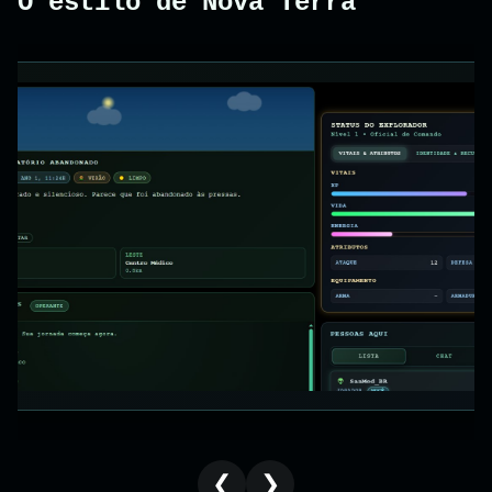
O estilo de Nova Terra
❮
❯